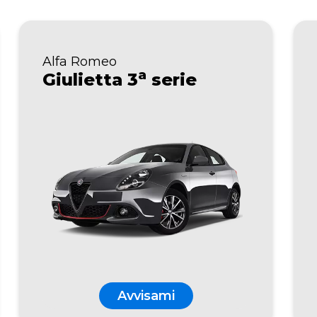
Alfa Romeo
a
Giulietta 3
serie
Avvisami