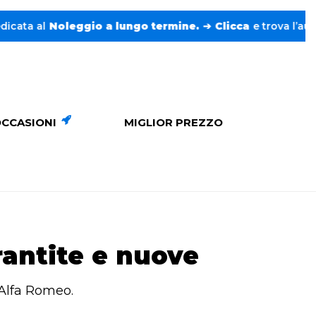
 al
Noleggio a lungo termine.
➔
Clicca
e trova l’auto perf
CCASIONI
MIGLIOR PREZZO
rantite e nuove
 Alfa Romeo.