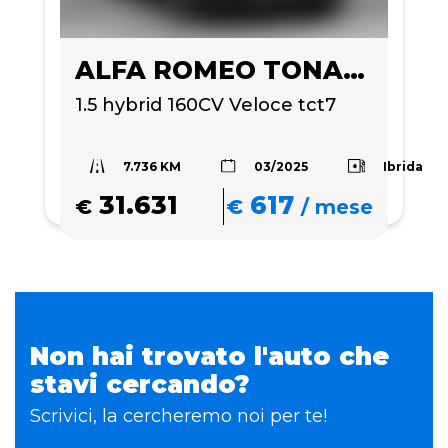
ALFA ROMEO TONALE
1.5 hybrid 160CV Veloce tct7
7.736 KM
Ibrida
03/2025
31.631
617
€
€
/
mese
Non hai trovato l'auto che
stavi cercando?
Scrivici, la cercheremo noi per te!