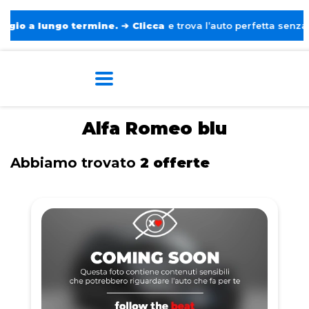
a lungo termine.
➔
Clicca
e trova l’auto perfetta senza pensie
Home
Tags
Alfa Romeo
Blu
Alfa Romeo blu
Abbiamo trovato
2 offerte