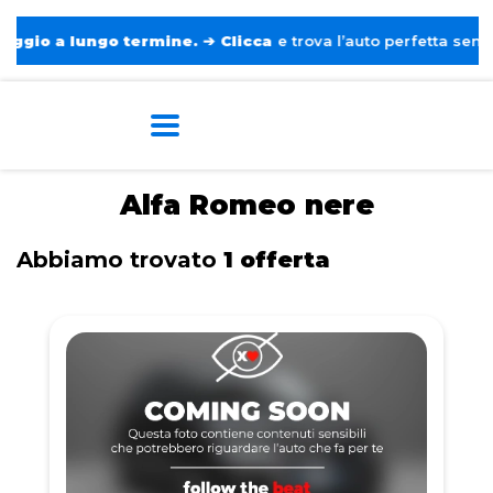
o a lungo termine.
➔
Clicca
e trova l’auto perfetta senza pens
Home
Tags
Alfa Romeo
Nere
Alfa Romeo nere
Abbiamo trovato
1 offerta