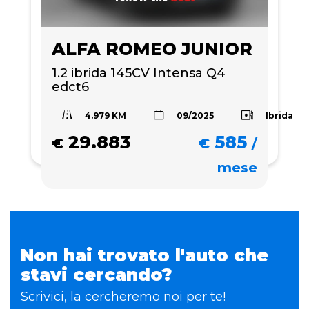
ALFA ROMEO JUNIOR
1.2 ibrida 145CV Intensa Q4 
edct6
4.979 KM
Ibrida
09/2025
29.883
585
€
€
/
mese
Non hai trovato l'auto che
stavi cercando?
Scrivici, la cercheremo noi per te!