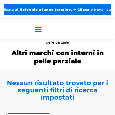
icata al
Noleggio a lungo termine.
➔
Clicca
e trova l’auto p
Home
Tags
Altri marchi
Con interni in
pelle parziale
Altri marchi con interni in
pelle parziale
Nessun risultato trovato per i
seguenti filtri di ricerca
impostati