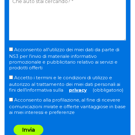
Acconsento all’utilizzo dei miei dati da parte di
NS3 per l’invio di materiale informativo
promozionale e pubblicitario relativo ai servizi e
prodotti offerti
Accetto i termini e le condizioni di utilizzo e
autorizzo al trattamento dei miei dati personali ai
fini dell’informativa sulla
privacy
(obbligatorio)
Acconsento alla profilazione, al fine di ricevere
comunicazioni mirate e offerte vantaggiose in base
ai miei interessi e preferenze
Invia