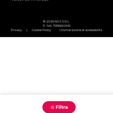
© 2026 NS 3 S.R.L.
P. IVA: 11355620961
Privacy
|
Cookie Policy
| Dichiarazione di accessibilità
Scrivici
Filtra