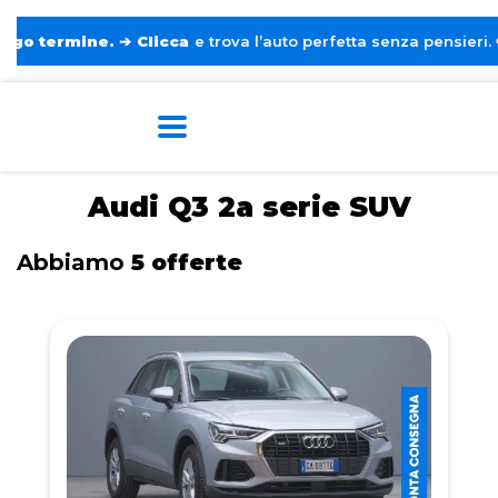
ine.
➔
Clicca
e trova l’auto perfetta senza pensieri. ❤️
Home
Tags
Audi
Q3 2a serie
SUV
Audi Q3 2a serie SUV
Abbiamo
5 offerte