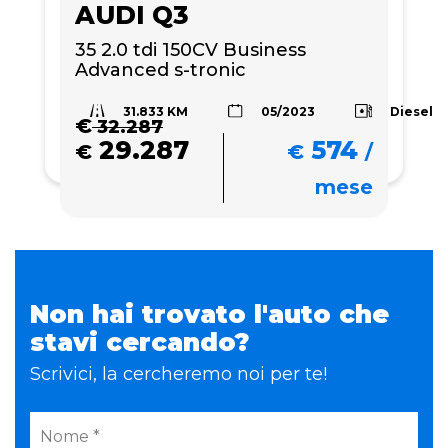
AUDI Q3
35 2.0 tdi 150CV Business 
Advanced s-tronic
31.833 KM
Diesel
05/2023
€
32.287
29.287
574
€
€
/
mese
Non hai trovato l'auto che
stavi cercando?
Scrivici, la cercheremo noi per te!