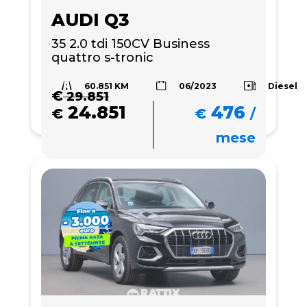
AUDI Q3
35 2.0 tdi 150CV Business 
quattro s-tronic
60.851 KM
Diesel
06/2023
€
29.851
24.851
476
€
€
/
mese