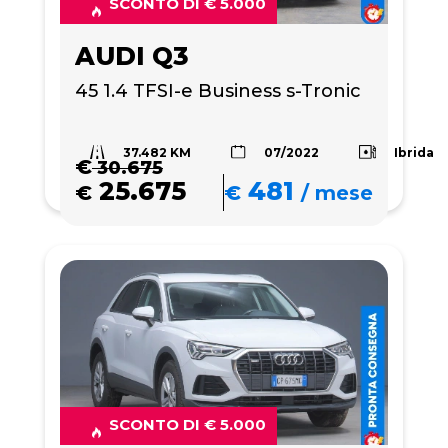
SCONTO DI € 5.000
AUDI Q3
45 1.4 TFSI-e Business s-Tronic
37.482 KM
Ibrida
07/2022
€
30.675
25.675
481
€
€
/
mese
SCONTO DI € 5.000