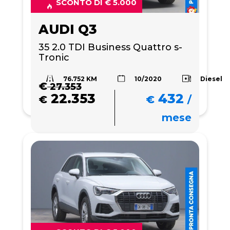
SCONTO DI € 5.000
AUDI Q3
35 2.0 TDI Business Quattro s-
Tronic
76.752 KM
Diesel
10/2020
€
27.353
22.353
432
€
€
/
mese