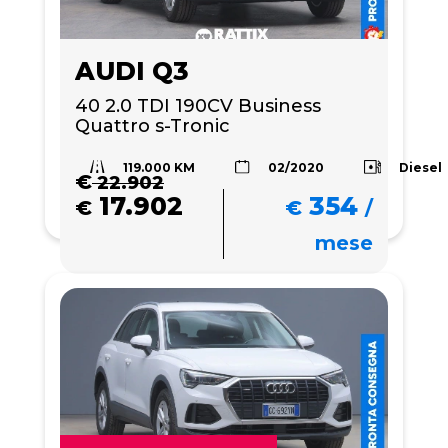
AUDI Q3
40 2.0 TDI 190CV Business 
Quattro s-Tronic
119.000 KM
Diesel
02/2020
€
22.902
17.902
354
€
€
/
mese