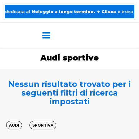
edicata al
Noleggio a lungo termine.
➔
Clicca
e trova l’auto
Home
Tags
Audi
Sportive
Audi sportive
Nessun risultato trovato per i
seguenti filtri di ricerca
impostati
AUDI
SPORTIVA