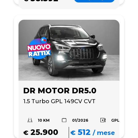
DR MOTOR DR5.0
1.5 Turbo GPL 149CV CVT
10 KM
GPL
01/2026
25.900
512
€
€
/
mese