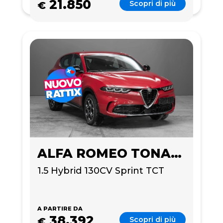
21.850
Scopri di più
€
ALFA ROMEO TONALE
1.5 Hybrid 130CV Sprint TCT
A PARTIRE DA
38.392
Scopri di più
€