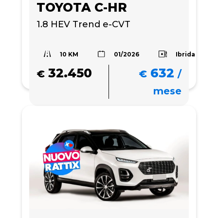
TOYOTA C-HR
1.8 HEV Trend e-CVT
10 KM
Ibrida
01/2026
32.450
632
€
€
/
mese