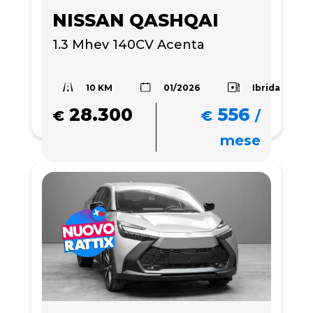
NISSAN QASHQAI
1.3 Mhev 140CV Acenta
10 KM
Ibrida
01/2026
28.300
556
€
€
/
mese