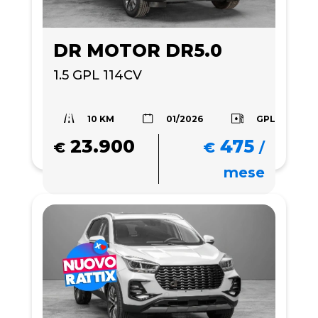
DR MOTOR DR5.0
1.5 GPL 114CV 
10 KM
GPL
01/2026
23.900
475
€
€
/
mese