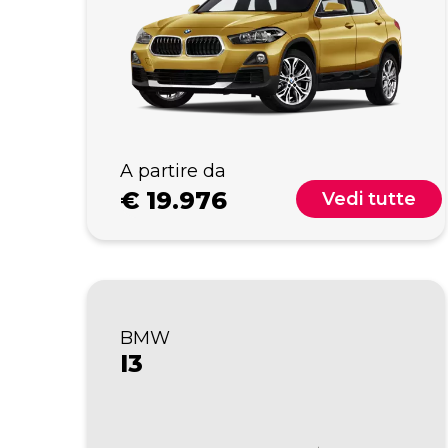
A partire da
€
19.976
Vedi tutte
BMW
I3