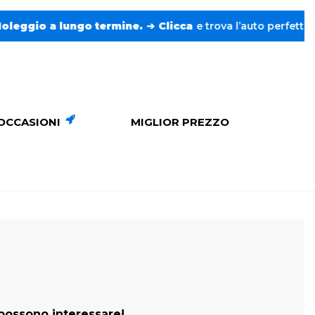
ungo termine.
➔
Clicca
e trova l’auto perfetta senza pensieri
OCCASIONI
MIGLIOR PREZZO
 possono interessare!