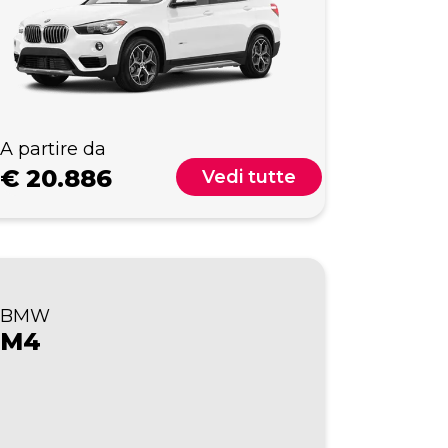
A partire da
€
20.886
Vedi tutte
BMW
M4