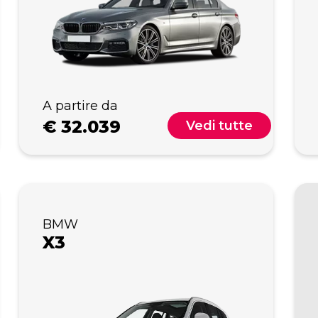
A partire da
€
32.039
Vedi tutte
BMW
X3