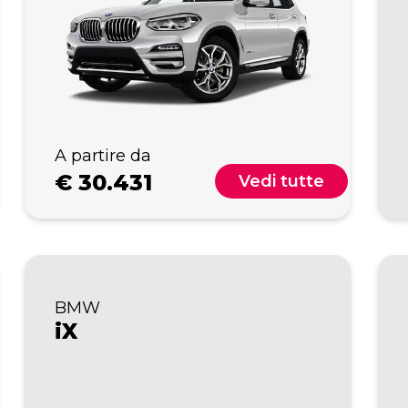
A partire da
€
30.431
Vedi tutte
BMW
iX