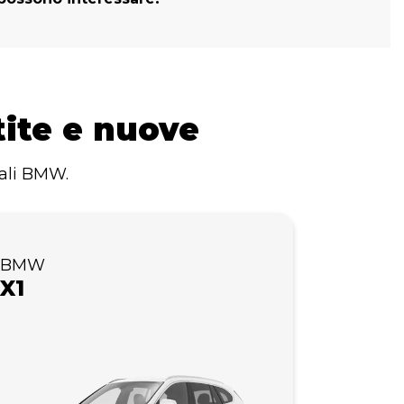
ite e nuove
dali BMW.
BMW
X1