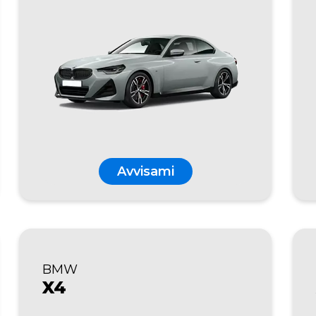
Avvisami
BMW
X4