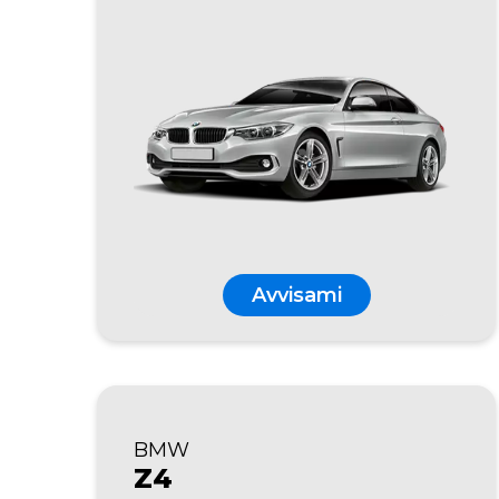
Avvisami
BMW
Z4