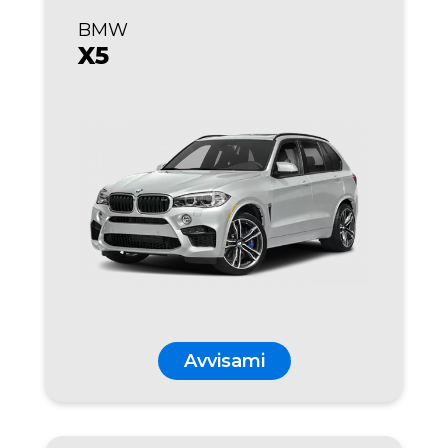
BMW
X5
Avvisami