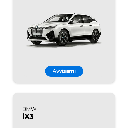
Avvisami
BMW
iX3