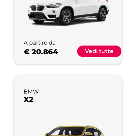
A partire da
€
20.864
Vedi tutte
BMW
X2