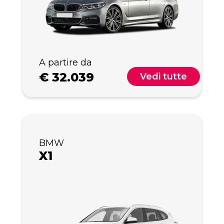
A partire da
€
32.039
Vedi tutte
BMW
X1