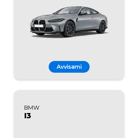
Avvisami
BMW
I3