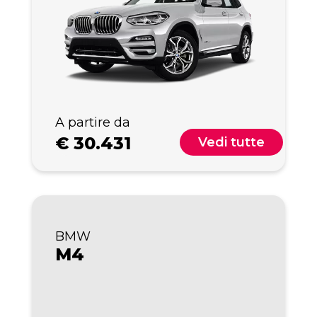
A partire da
€
30.431
Vedi tutte
BMW
M4