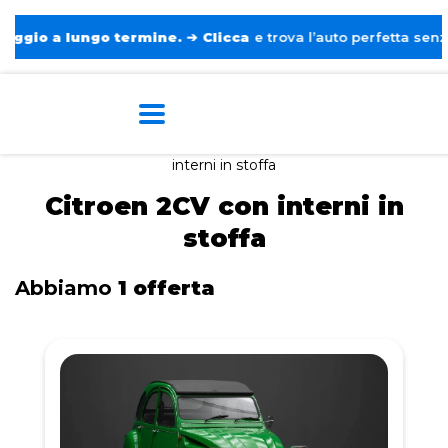
o a lungo termine.
➔
Clicca
e trova l’auto perfetta senza pens
Home
Tags
Citroen
2CV
Con
interni in stoffa
Citroen 2CV con interni in
stoffa
Abbiamo
1 offerta