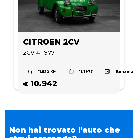
CITROEN 2CV
2CV 4 1977
11.520 KM
Benzina
11/1977
10.942
€
Non hai trovato l'auto che