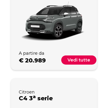
A partire da
€
20.989
Vedi tutte
Citroen
a
C4 3
serie