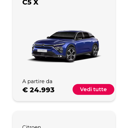
C5 X
A partire da
€
24.993
Vedi tutte
Citroen