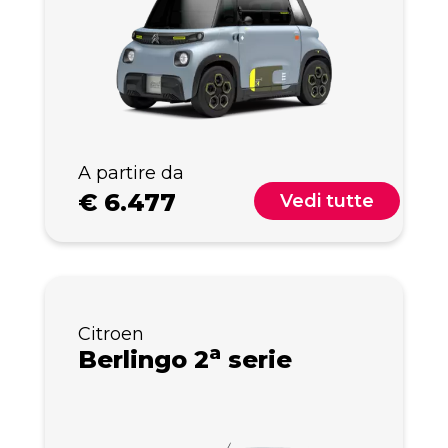
A partire da
€
6.477
Vedi tutte
Citroen
a
Berlingo 2
serie