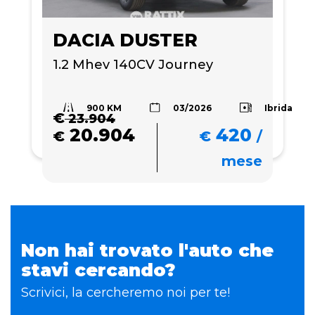
DACIA DUSTER
1.2 Mhev 140CV Journey
900 KM
Ibrida
03/2026
€
23.904
20.904
420
€
€
/
mese
Non hai trovato l'auto che
stavi cercando?
Scrivici, la cercheremo noi per te!