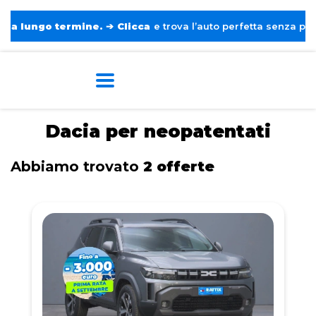
ungo termine.
➔
Clicca
e trova l’auto perfetta senza pensieri. 
Home
Tags
Dacia
Per neopatentati
Dacia per neopatentati
Abbiamo trovato
2 offerte