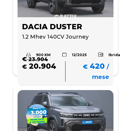
DACIA DUSTER
1.2 Mhev 140CV Journey
900 KM
Ibrida
12/2025
€
23.904
20.904
420
€
€
/
mese