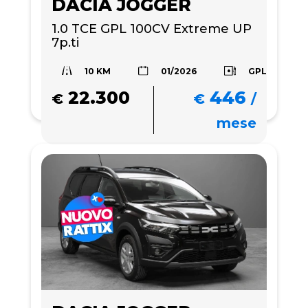
DACIA JOGGER
1.0 TCE GPL 100CV Extreme UP 
7p.ti
10 KM
GPL
01/2026
22.300
446
€
€
/
mese