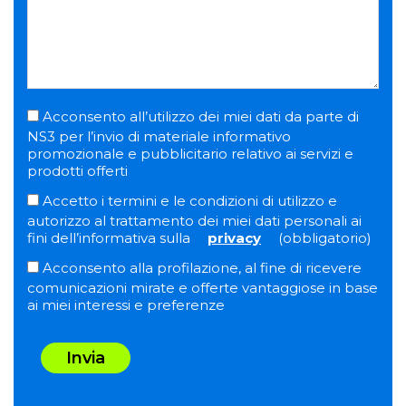
Acconsento all’utilizzo dei miei dati da parte di
NS3 per l’invio di materiale informativo
promozionale e pubblicitario relativo ai servizi e
prodotti offerti
Accetto i termini e le condizioni di utilizzo e
autorizzo al trattamento dei miei dati personali ai
fini dell’informativa sulla
privacy
(obbligatorio)
Acconsento alla profilazione, al fine di ricevere
comunicazioni mirate e offerte vantaggiose in base
ai miei interessi e preferenze
Invia