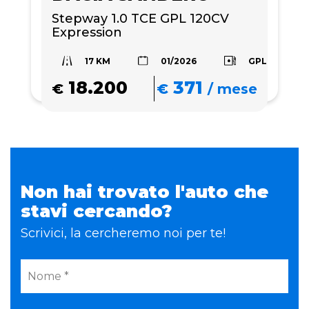
Stepway 1.0 TCE GPL 120CV 
Expression
17 KM
GPL
01/2026
18.200
371
€
€
/
mese
Non hai trovato l'auto che
stavi cercando?
Scrivici, la cercheremo noi per te!