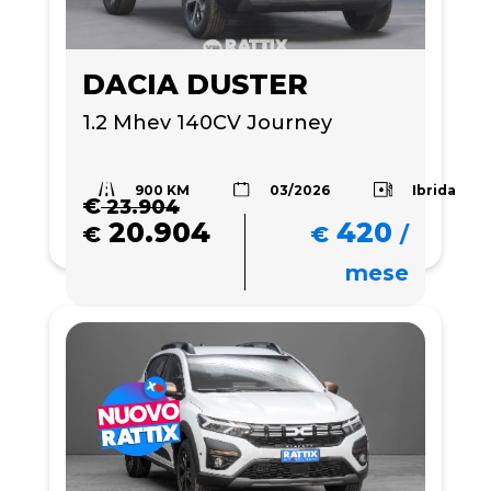
DACIA DUSTER
1.2 Mhev 140CV Journey
900 KM
Ibrida
03/2026
€
23.904
20.904
420
€
€
/
mese