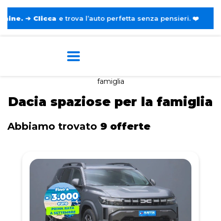
icca
e trova l’auto perfetta senza pensieri. ❤️
Home
Tags
Dacia
Spaziose per la
famiglia
Dacia spaziose per la famiglia
Abbiamo trovato
9 offerte