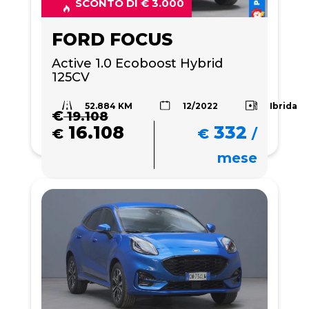
SCONTO DI € 3.000
FORD FOCUS
Active 1.0 Ecoboost Hybrid 
125CV
52.884 KM
Ibrida
12/2022
€
19.108
16.108
332
€
€
/
mese