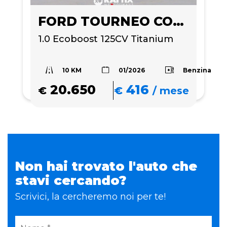
FORD TOURNEO COURIER
1.0 Ecoboost 125CV Titanium
10 KM
Benzina
01/2026
20.650
416
€
€
/
mese
Non hai trovato l'auto che
stavi cercando?
Scrivici, la cercheremo noi per te!