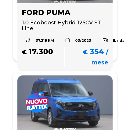
FORD PUMA
1.0 Ecoboost Hybrid 125CV ST-
Line
37.219 KM
Ibrida
03/2023
17.300
354
€
€
/
mese