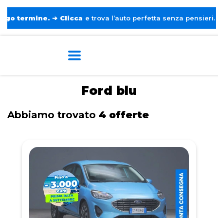
rmine.
➔
Clicca
e trova l’auto perfetta senza pensieri. ❤️
Home
Tags
Ford
Blu
Ford blu
Abbiamo trovato
4 offerte