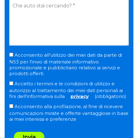
Acconsento all’utilizzo dei miei dati da parte di
NS3 per l’invio di materiale informativo
promozionale e pubblicitario relativo ai servizi e
prodotti offerti
Accetto i termini e le condizioni di utilizzo e
autorizzo al trattamento dei miei dati personali ai
fini dell’informativa sulla
privacy
(obbligatorio)
Acconsento alla profilazione, al fine di ricevere
comunicazioni mirate e offerte vantaggiose in base
ai miei interessi e preferenze
Invia