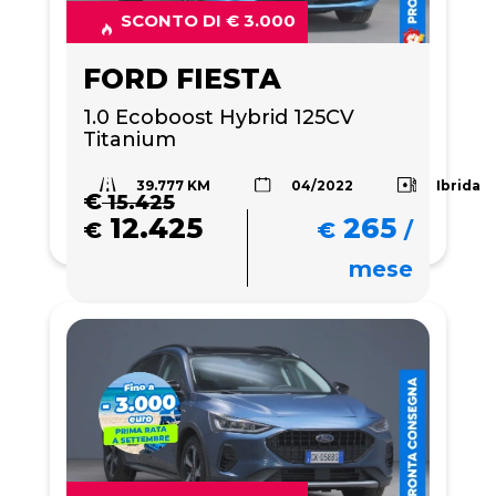
SCONTO DI € 3.000
FORD FIESTA
1.0 Ecoboost Hybrid 125CV 
Titanium
39.777 KM
Ibrida
04/2022
€
15.425
12.425
265
€
€
/
mese