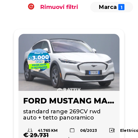
Rimuovi filtri
Marca
FORD MUSTANG MACH-E
standard range 269CV rwd 
auto + tetto panoramico 
41.765 KM
Elettric
06/2023
€
29.731