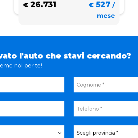
26.731
527
€
€
/
mese
vato l'auto che stavi cercando?
eremo noi per te!