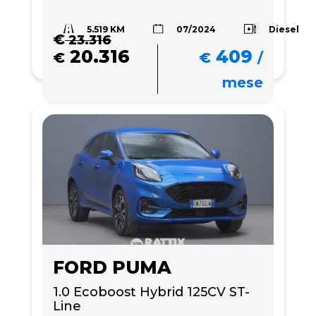
5.519 KM
Diesel
07/2024
€
23.316
20.316
409
€
€
/
mese
FORD PUMA
1.0 Ecoboost Hybrid 125CV ST-
Line