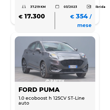
37.219 KM
Ibrida
03/2023
17.300
354
€
€
/
mese
FORD PUMA
1.0 ecoboost h 125CV ST-Line 
auto