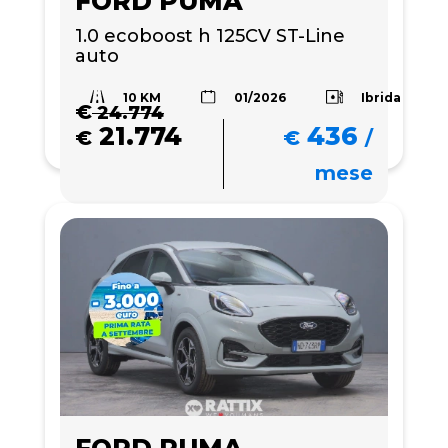
FORD PUMA
1.0 ecoboost h 125CV ST-Line 
auto
10 KM
Ibrida
01/2026
€
24.774
21.774
436
€
€
/
mese