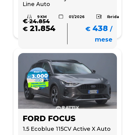
Line Auto
9 KM
Ibrida
01/2026
€
24.854
21.854
438
€
€
/
mese
FORD FOCUS
1.5 Ecoblue 115CV Active X Auto