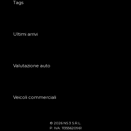
Tags
Ultimi arrivi
Valutazione auto
Veicoli commerciali
© 2026 NS 3 S.R.L.
P. IVA: 11355620961