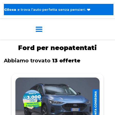
l’auto perfetta senza pensieri. ❤️
Home
Tags
Ford
Per neopatentati
Ford per neopatentati
Abbiamo trovato
13 offerte