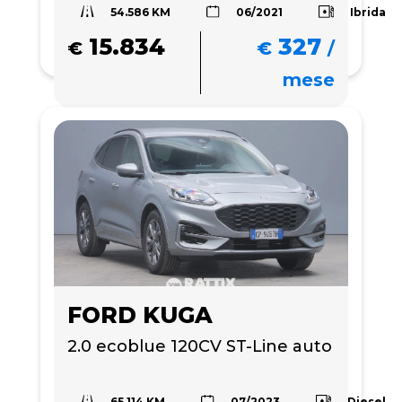
54.586 KM
Ibrida
06/2021
15.834
327
€
€
/
mese
FORD KUGA
2.0 ecoblue 120CV ST-Line auto
65.114 KM
Diesel
07/2023