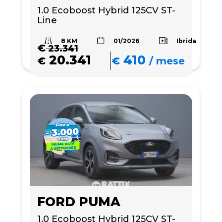
1.0 Ecoboost Hybrid 125CV ST-
Line
8 KM
Ibrida
01/2026
€
23.341
20.341
410
€
€
/
mese
FORD PUMA
1.0 Ecoboost Hybrid 125CV ST-