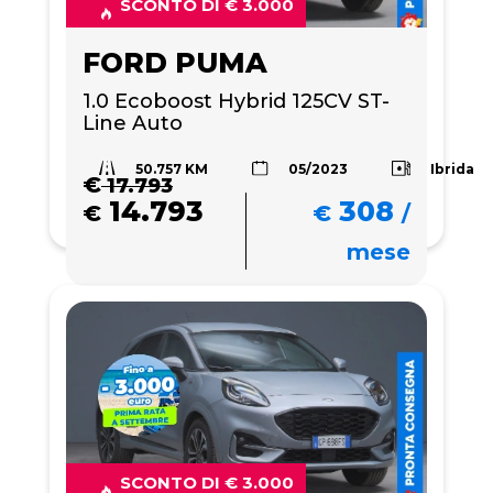
SCONTO DI € 3.000
FORD PUMA
1.0 Ecoboost Hybrid 125CV ST-
Line Auto
50.757 KM
Ibrida
05/2023
€
17.793
14.793
308
€
€
/
mese
SCONTO DI € 3.000