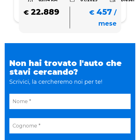
22.889
457
€
€
/
mese
Non hai trovato l'auto che
stavi cercando?
Scrivici, la cercheremo noi per te!