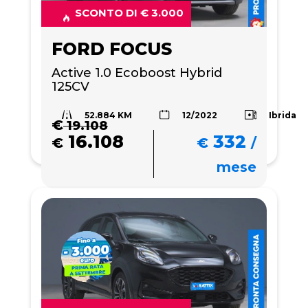
SCONTO DI € 3.000
FORD FOCUS
Active 1.0 Ecoboost Hybrid 
125CV
52.884 KM
Ibrida
12/2022
€
19.108
16.108
332
€
€
/
mese