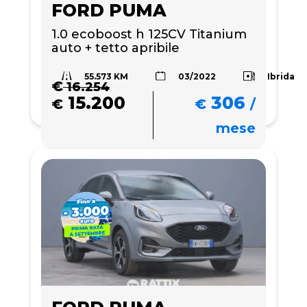
FORD PUMA
1.0 ecoboost h 125CV Titanium 
auto + tetto apribile
55.573 KM
Ibrida
03/2022
€
16.254
15.200
306
€
€
/
mese