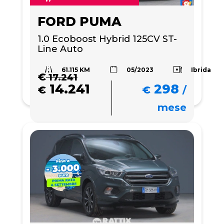
FORD PUMA
1.0 Ecoboost Hybrid 125CV ST-
Line Auto
61.115 KM
Ibrida
05/2023
€
17.241
14.241
298
€
€
/
mese