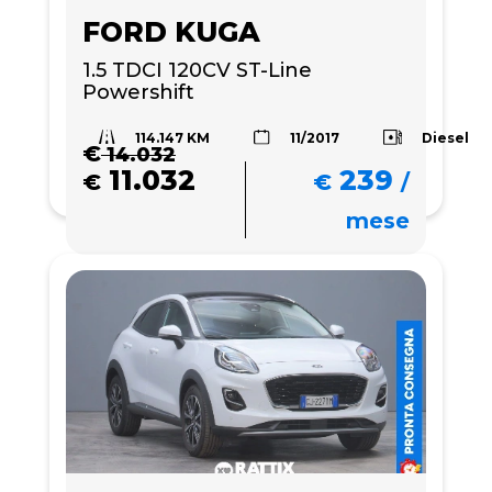
FORD KUGA
1.5 TDCI 120CV ST-Line 
Powershift
114.147 KM
Diesel
11/2017
€
14.032
11.032
239
€
€
/
mese