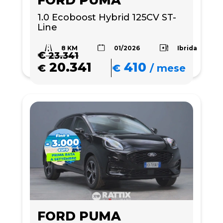
FORD PUMA
1.0 Ecoboost Hybrid 125CV ST-
Line
8 KM
Ibrida
01/2026
€
23.341
20.341
410
€
€
/
mese
FORD PUMA