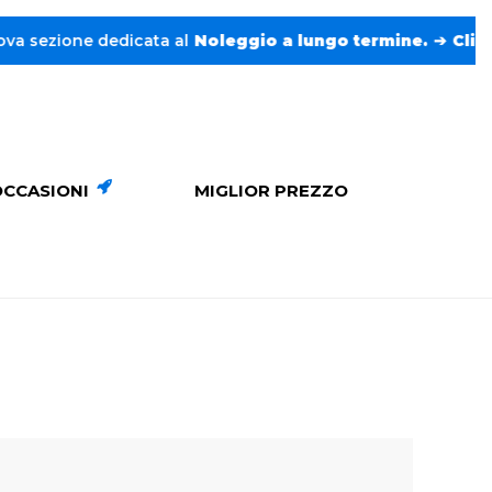
zione dedicata al
Noleggio a lungo termine.
➔
Clicca
e tr
OCCASIONI
MIGLIOR PREZZO