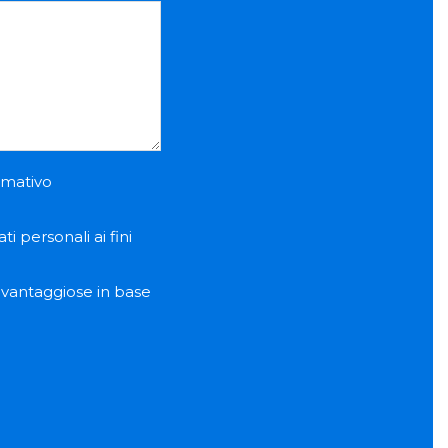
ormativo
i personali ai fini
e vantaggiose in base