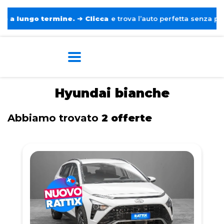
lungo termine.
➔
Clicca
e trova l’auto perfetta senza pensieri.
Home
Tags
Hyundai
Bianche
Hyundai bianche
Abbiamo trovato
2 offerte