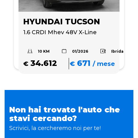
HYUNDAI TUCSON
1.6 CRDI Mhev 48V X-Line
10 KM
Ibrida
01/2026
34.612
671
€
€
/
mese
Non hai trovato l'auto che
stavi cercando?
Scrivici, la cercheremo noi per te!