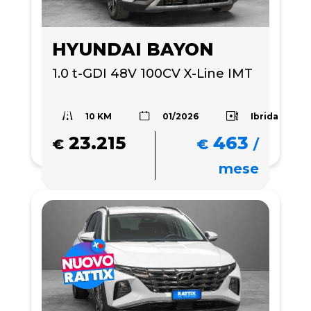
HYUNDAI BAYON
1.0 t-GDI 48V 100CV X-Line IMT
10 KM
Ibrida
01/2026
23.215
463
€
€
/
mese