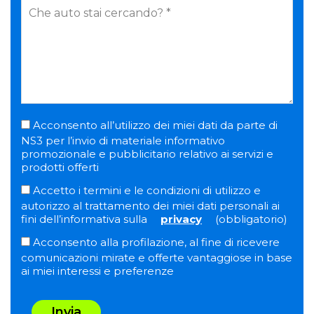
Acconsento all’utilizzo dei miei dati da parte di
NS3 per l’invio di materiale informativo
promozionale e pubblicitario relativo ai servizi e
prodotti offerti
Accetto i termini e le condizioni di utilizzo e
autorizzo al trattamento dei miei dati personali ai
fini dell’informativa sulla
privacy
(obbligatorio)
Acconsento alla profilazione, al fine di ricevere
comunicazioni mirate e offerte vantaggiose in base
ai miei interessi e preferenze
Invia