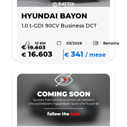
HYUNDAI BAYON
1.0 t-GDI 90CV Business DCT
10 KM
Benzina
03/2026
€
19.603
16.603
341
€
€
/
mese