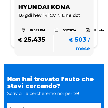
HYUNDAI KONA
1.6 gdi hev 141CV N Line dct
10.592 KM
Ibrida
03/2024
25.435
503
€
€
/
mese
Non hai trovato l'auto che
stavi cercando?
Scrivici, la cercheremo noi per te!