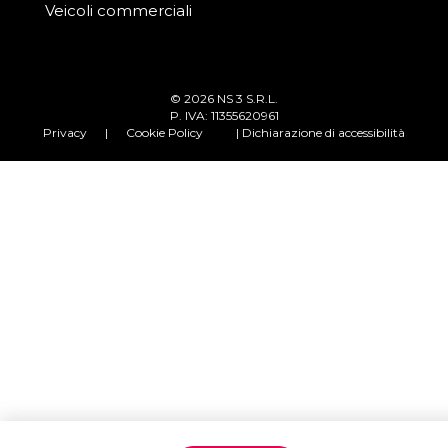
Veicoli commerciali
© 2026 NS 3 S.R.L.
P. IVA: 11355620961
Privacy
|
Cookie Policy
| Dichiarazione di accessibilità