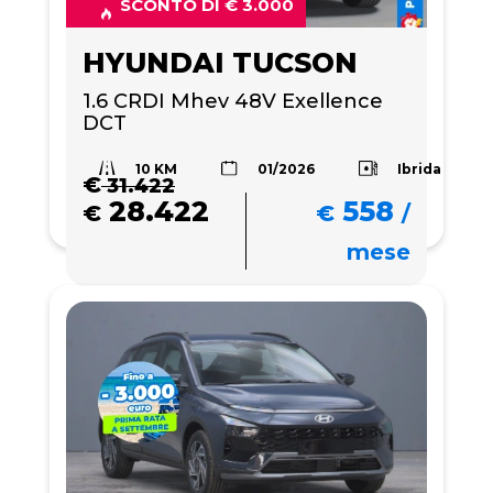
SCONTO DI € 3.000
HYUNDAI TUCSON
1.6 CRDI Mhev 48V Exellence 
DCT
10 KM
Ibrida
01/2026
€
31.422
28.422
558
€
€
/
mese