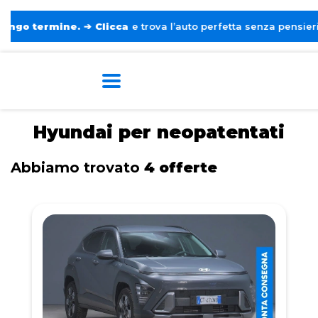
rmine.
➔
Clicca
e trova l’auto perfetta senza pensieri. ❤️
Home
Tags
Hyundai
Per neopatentati
Hyundai per neopatentati
Abbiamo trovato
4 offerte