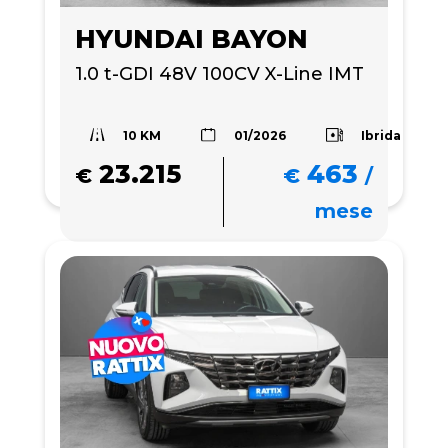
HYUNDAI BAYON
1.0 t-GDI 48V 100CV X-Line IMT
10 KM
Ibrida
01/2026
23.215
463
€
€
/
mese