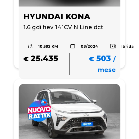
HYUNDAI KONA
1.6 gdi hev 141CV N Line dct
10.592 KM
Ibrida
03/2024
25.435
503
€
€
/
mese