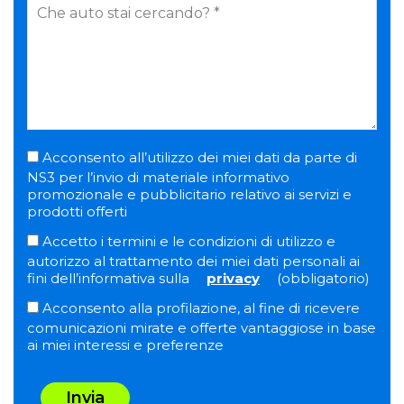
Acconsento all’utilizzo dei miei dati da parte di
NS3 per l’invio di materiale informativo
promozionale e pubblicitario relativo ai servizi e
prodotti offerti
Accetto i termini e le condizioni di utilizzo e
autorizzo al trattamento dei miei dati personali ai
fini dell’informativa sulla
privacy
(obbligatorio)
Acconsento alla profilazione, al fine di ricevere
comunicazioni mirate e offerte vantaggiose in base
ai miei interessi e preferenze
Invia