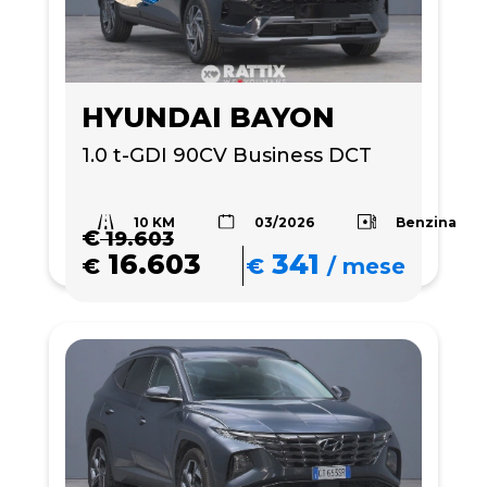
HYUNDAI BAYON
1.0 t-GDI 90CV Business DCT
10 KM
Benzina
03/2026
€
19.603
16.603
341
€
€
/
mese