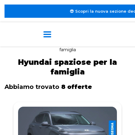
😎 Scopri la nuova sezione dedicata al
Nol
Home
Tags
Hyundai
Spaziose per la
famiglia
Hyundai spaziose per la
famiglia
Abbiamo trovato
8 offerte