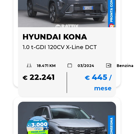
HYUNDAI KONA
1.0 t-GDI 120CV X-Line DCT
18.471 KM
Benzina
03/2024
22.241
445
€
€
/
mese