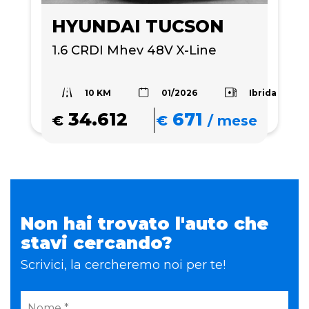
HYUNDAI TUCSON
1.6 CRDI Mhev 48V X-Line
10 KM
Ibrida
01/2026
34.612
671
€
€
/
mese
Non hai trovato l'auto che
stavi cercando?
Scrivici, la cercheremo noi per te!