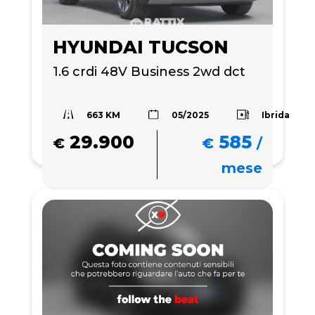
HYUNDAI TUCSON
1.6 crdi 48V Business 2wd dct
663 KM
Ibrida
05/2025
29.900
585
€
€
/
mese