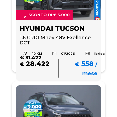
SCONTO DI € 3.000
HYUNDAI TUCSON
1.6 CRDI Mhev 48V Exellence 
DCT
10 KM
Ibrida
01/2026
€
31.422
28.422
558
€
€
/
mese