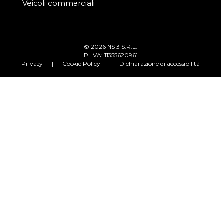
Veicoli commerciali
© 2026 NS 3 S.R.L.
P. IVA: 11355620961
Privacy
|
Cookie Policy
| Dichiarazione di accessibilità