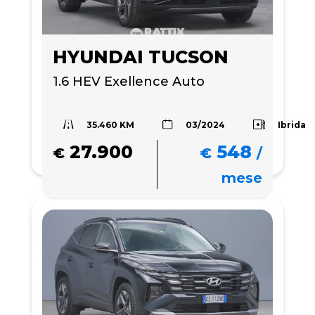
HYUNDAI TUCSON
1.6 HEV Exellence Auto
35.460 KM
Ibrida
03/2024
27.900
548
€
€
/
mese