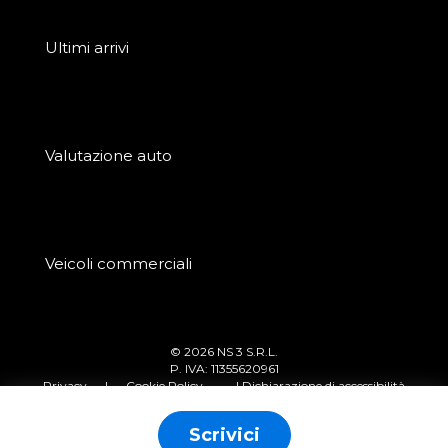
Ultimi arrivi
Valutazione auto
Veicoli commerciali
© 2026 NS 3 S.R.L.
P. IVA: 11355620961
Privacy
|
Cookie Policy
| Dichiarazione di accessibilità
Scrivici