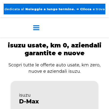
edicata al
Noleggio a lungo termine.
➔
Clicca
e trova l’auto
Home
isuzu
isuzu usate, km 0, aziendali
garantite e nuove
Scopri tutte le offerte auto usate, km zero,
nuove e aziendali isuzu.
isuzu
D-Max