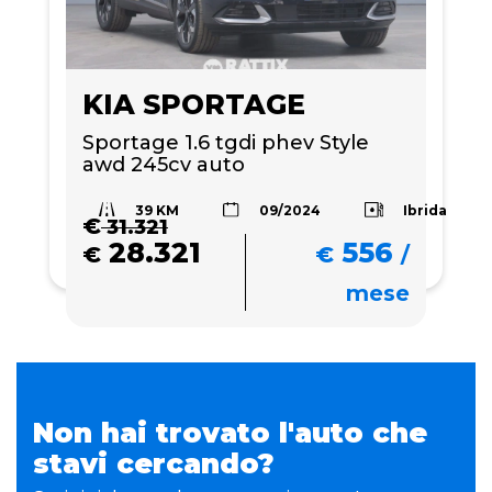
KIA SPORTAGE
Sportage 1.6 tgdi phev Style 
awd 245cv auto
39 KM
Ibrida
09/2024
€
31.321
28.321
556
€
€
/
mese
Non hai trovato l'auto che
stavi cercando?