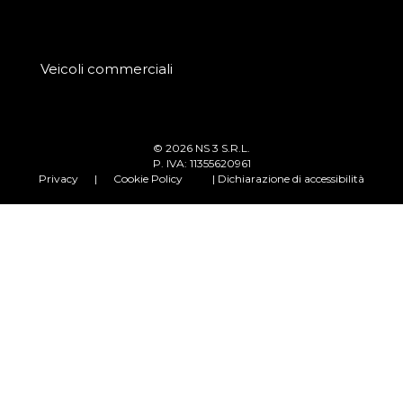
Veicoli commerciali
© 2026 NS 3 S.R.L.
P. IVA: 11355620961
Privacy
|
Cookie Policy
| Dichiarazione di accessibilità