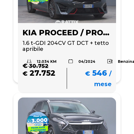
KIA PROCEED / PRO_CEE'D
1.6 t-GDI 204CV GT DCT + tetto 
apribile
12.034 KM
Benzin
04/2024
€
30.752
27.752
546
€
€
/
mese