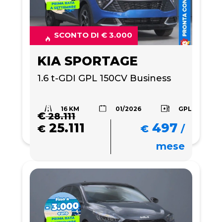
SCONTO DI € 3.000
KIA SPORTAGE
1.6 t-GDI GPL 150CV Business
16 KM
GPL
01/2026
€
28.111
25.111
497
€
€
/
mese