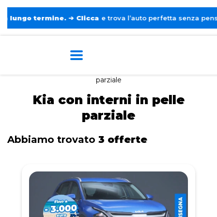
o termine.
➔
Clicca
e trova l’auto perfetta senza pensieri. ❤️
Home
Tags
Kia
Con interni in pelle
parziale
Kia con interni in pelle
parziale
Abbiamo trovato
3 offerte