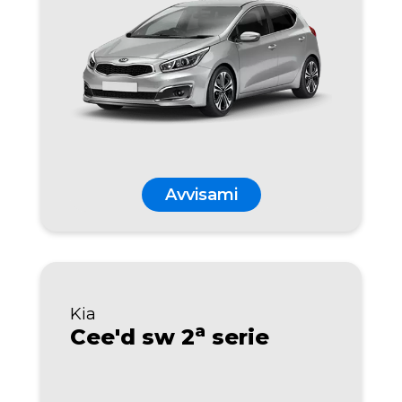
Avvisami
Kia
a
Cee'd sw 2
serie