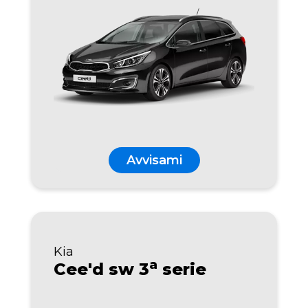
Avvisami
Kia
a
Cee'd sw 3
serie