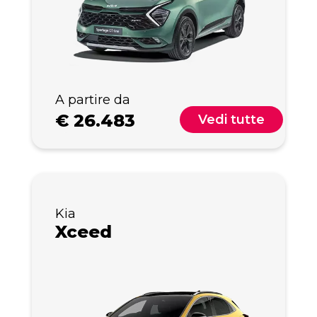
A partire da
€
26.483
Vedi tutte
Kia
Xceed