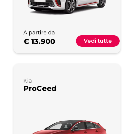
A partire da
€
13.900
Vedi tutte
Kia
ProCeed