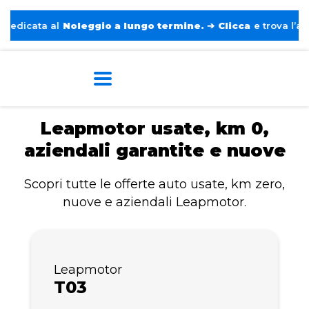
icata al
Noleggio a lungo termine.
➔
Clicca
e trova l’auto p
Home
Leapmotor
Leapmotor usate, km 0,
aziendali garantite e nuove
Scopri tutte le offerte auto usate, km zero,
nuove e aziendali Leapmotor.
Leapmotor
T03