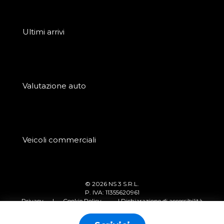
Ultimi arrivi
Valutazione auto
Veicoli commerciali
© 2026 NS 3 S.R.L.
P. IVA: 11355620961
Privacy
|
Cookie Policy
| Dichiarazione di accessibilità