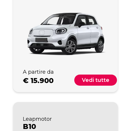
A partire da
€
15.900
Vedi tutte
Leapmotor
B10