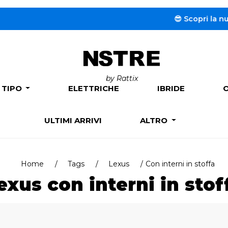
😎 Scopri la nuova s
by Rattix
 TIPO
ELETTRICHE
IBRIDE
ULTIMI ARRIVI
ALTRO
Home
Tags
Lexus
Con interni in stoffa
exus con interni in stof