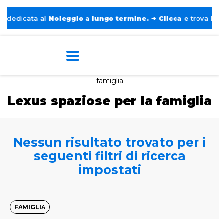
edicata al
Noleggio a lungo termine.
➔
Clicca
e trova l’auto
Home
Tags
Lexus
Spaziose per la
famiglia
Lexus spaziose per la famiglia
Nessun risultato trovato per i
seguenti filtri di ricerca
impostati
FAMIGLIA