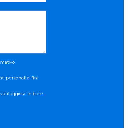
ormativo
i personali ai fini
e vantaggiose in base