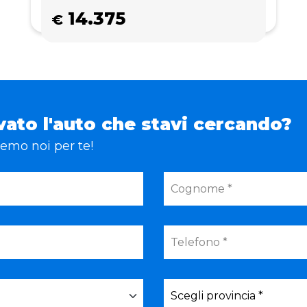
14.375
€
vato l'auto che stavi cercando?
eremo noi per te!