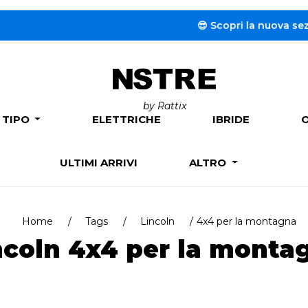
😎 Scopri la nuova sezione d
by Rattix
 TIPO
ELETTRICHE
IBRIDE
ULTIMI ARRIVI
ALTRO
Home
Tags
Lincoln
4x4 per la montagna
ncoln 4x4 per la monta