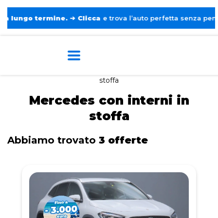
ngo termine.
➔
Clicca
e trova l’auto perfetta senza pensieri. ❤
Home
Tags
Mercedes
Con interni in
stoffa
Mercedes con interni in
stoffa
Abbiamo trovato
3 offerte