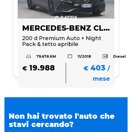
MERCEDES-BENZ CLA 200
200 d Premium Auto + Night 
Pack & tetto apribile
79.676 KM
Diesel
11/2018
19.988
403
€
€
/
mese
Non hai trovato l'auto che
stavi cercando?