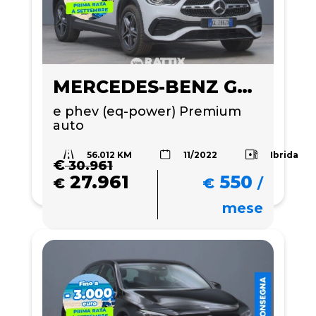
MERCEDES-BENZ GLA 250
e phev (eq-power) Premium 
auto
56.012 KM
Ibrida
11/2022
€
30.961
27.961
550
€
€
/
mese