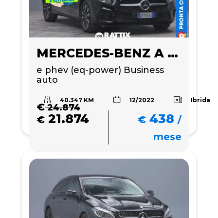
MERCEDES-BENZ A 250
e phev (eq-power) Business 
auto
40.347 KM
Ibrida
12/2022
€
24.874
21.874
438
€
€
/
mese