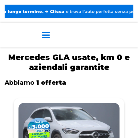
ungo termine.
➔
Clicca
e trova l’auto perfetta senza pensieri. 
Home
Mercedes
GLA
Mercedes GLA usate, km 0 e
aziendali garantite
Abbiamo
1 offerta