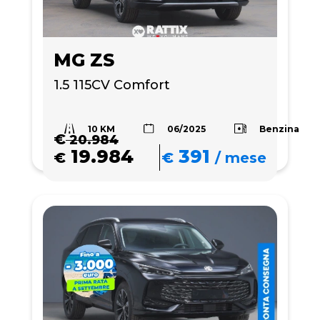
MG ZS
1.5 115CV Comfort
10 KM
Benzina
06/2025
€
20.984
19.984
391
€
€
/
mese