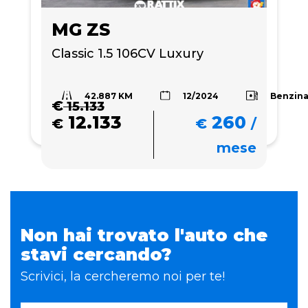
MG ZS
Classic 1.5 106CV Luxury
42.887 KM
Benzin
12/2024
€
15.133
12.133
260
€
€
/
mese
Non hai trovato l'auto che
stavi cercando?
Scrivici, la cercheremo noi per te!