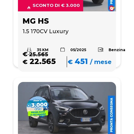
SCONTO DI € 3.000
MG HS
1.5 170CV Luxury
35 KM
Benzina
05/2025
€
25.565
22.565
451
€
€
/
mese