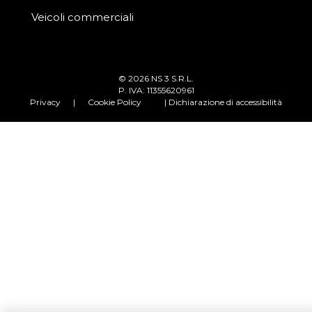
Veicoli commerciali
© 2026 NS 3 S.R.L.
P. IVA: 11355620961
Privacy
|
Cookie Policy
| Dichiarazione di accessibilità