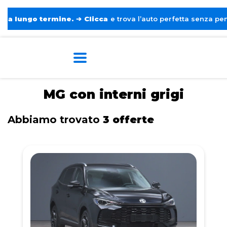
go termine.
➔
Clicca
e trova l’auto perfetta senza pensieri. ❤️
Home
Tags
MG
Con interni grigi
MG con interni grigi
Abbiamo trovato
3 offerte