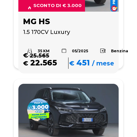
SCONTO DI € 3.000
MG HS
1.5 170CV Luxury
35 KM
Benzina
05/2025
€
25.565
22.565
451
€
€
/
mese