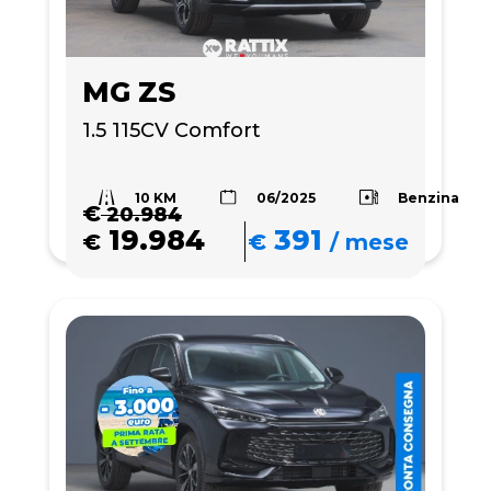
MG ZS
1.5 115CV Comfort
10 KM
Benzina
06/2025
€
20.984
19.984
391
€
€
/
mese