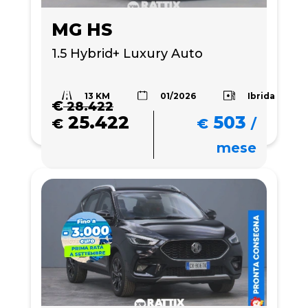
MG HS
1.5 Hybrid+ Luxury Auto
13 KM
Ibrida
01/2026
€
28.422
25.422
503
€
€
/
mese