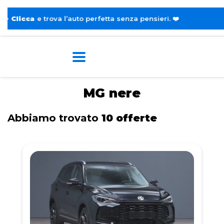
ova l’auto perfetta senza pensieri. ❤️
Home
Tags
MG
Nere
MG nere
Abbiamo trovato
10 offerte