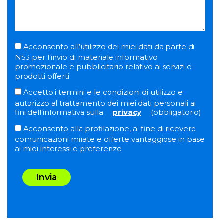
Acconsento all’utilizzo dei miei dati da parte di
NS3 per l’invio di materiale informativo
promozionale e pubblicitario relativo ai servizi e
prodotti offerti
Accetto i termini e le condizioni di utilizzo e
autorizzo al trattamento dei miei dati personali ai
fini dell’informativa sulla
privacy
(obbligatorio)
Acconsento alla profilazione, al fine di ricevere
comunicazioni mirate e offerte vantaggiose in base
ai miei interessi e preferenze
Invia