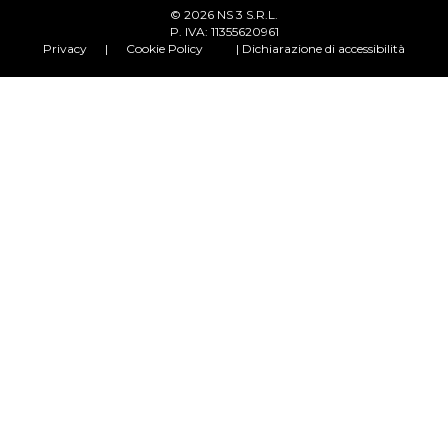
© 2026 NS 3 S.R.L.
P. IVA: 11355620961
Privacy
|
Cookie Policy
| Dichiarazione di accessibilità