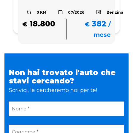
0 KM
Benzina
07/2026
18.800
382
€
€
/
mese
Non hai trovato l'auto che
stavi cercando?
Scrivici, la cercheremo noi per te!