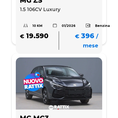
MG ZS
1.5 106CV Luxury
10 KM
Benzina
01/2026
19.590
396
€
€
/
mese