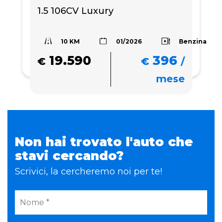
1.5 106CV Luxury
10 KM
Benzina
01/2026
19.590
396
€
€
/
mese
Non hai trovato l'auto che
stavi cercando?
Scrivici, la cercheremo noi per te!