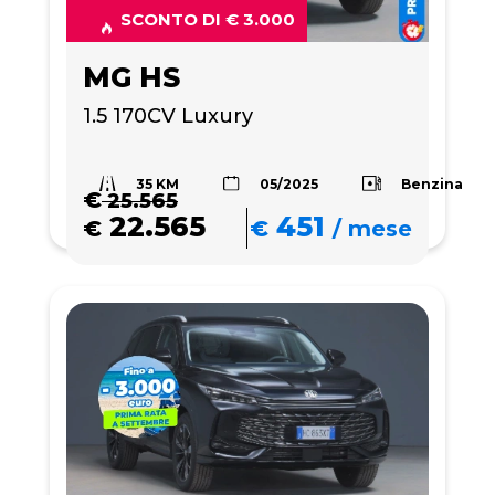
SCONTO DI € 3.000
MG HS
1.5 170CV Luxury
35 KM
Benzina
05/2025
€
25.565
22.565
451
€
€
/
mese