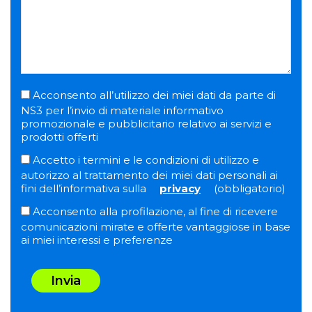
Acconsento all’utilizzo dei miei dati da parte di
NS3 per l’invio di materiale informativo
promozionale e pubblicitario relativo ai servizi e
prodotti offerti
Accetto i termini e le condizioni di utilizzo e
autorizzo al trattamento dei miei dati personali ai
fini dell’informativa sulla
privacy
(obbligatorio)
Acconsento alla profilazione, al fine di ricevere
comunicazioni mirate e offerte vantaggiose in base
ai miei interessi e preferenze
Invia