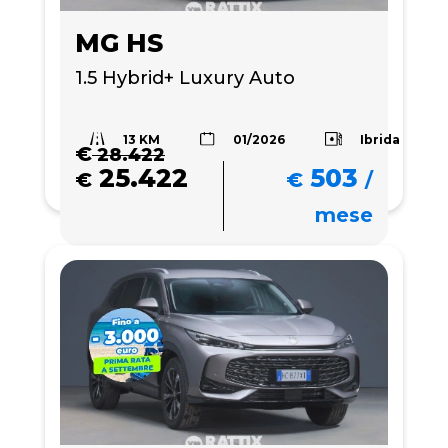
MG HS
1.5 Hybrid+ Luxury Auto
13 KM
Ibrida
01/2026
€
28.422
25.422
503
€
€
/
mese