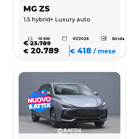
MG ZS
1.5 hybrid+ Luxury auto
10 KM
Ibrida
01/2026
€
23.789
20.789
418
€
€
/
mese