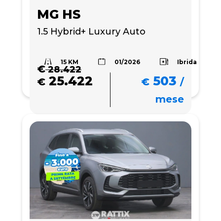
MG HS
1.5 Hybrid+ Luxury Auto
15 KM
Ibrida
01/2026
€
28.422
25.422
503
€
€
/
mese