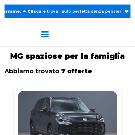
➔
Clicca
e trova l’auto perfetta senza pensieri. ❤️
Home
Tags
MG
Spaziose per la famiglia
MG spaziose per la famiglia
Abbiamo trovato
7 offerte