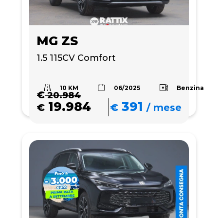
MG ZS
1.5 115CV Comfort
10 KM
Benzina
06/2025
€
20.984
19.984
391
€
€
/
mese