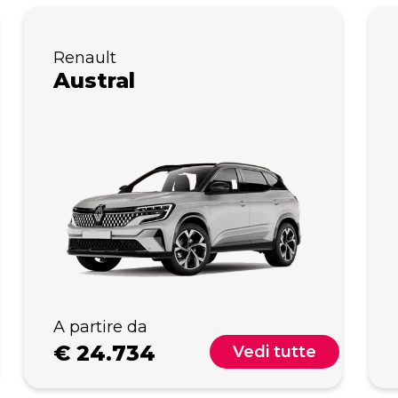
Renault
Austral
A partire da
€
24.734
Vedi tutte