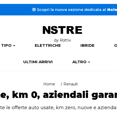
😎 Scopri la nuova sezione dedicata al
Noleggio a lungo t
by Rattix
 TIPO
ELETTRICHE
IBRIDE
O
ULTIMI ARRIVI
ALTRO
Home
Renault
e, km 0, aziendali gara
tte le offerte auto usate, km zero, nuove e aziendal