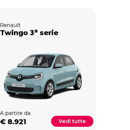
Renault
a
Twingo 3
serie
A partire da
€
8.921
Vedi tutte