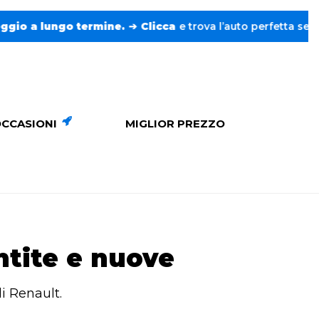
ermine.
➔
Clicca
e trova l’auto perfetta senza pensieri. ❤️
CCASIONI
MIGLIOR PREZZO
ntite e nuove
i Renault.