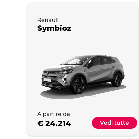
Renault
Symbioz
A partire da
€
24.214
Vedi tutte