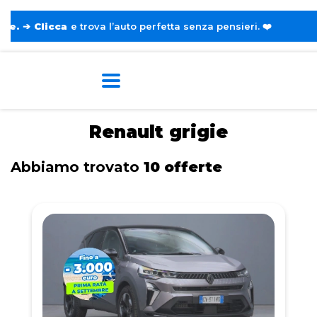
 trova l’auto perfetta senza pensieri. ❤️
Home
Tags
Renault
Grigie
Renault grigie
Abbiamo trovato
10 offerte