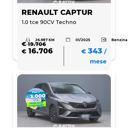
RENAULT CAPTUR
1.0 tce 90CV Techno
26.987 KM
Benzina
01/2025
€
19.706
16.706
343
€
€
/
mese