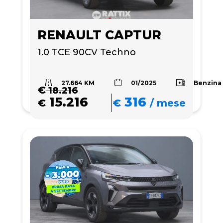
RENAULT CAPTUR
1.0 TCE 90CV Techno
27.664 KM
Benzina
01/2025
€
18.216
15.216
316
€
€
/
mese