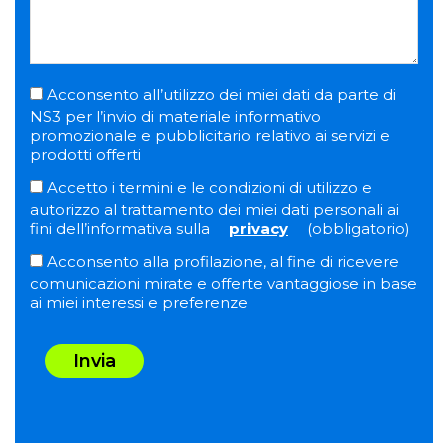
Acconsento all’utilizzo dei miei dati da parte di
NS3 per l’invio di materiale informativo
promozionale e pubblicitario relativo ai servizi e
prodotti offerti
Accetto i termini e le condizioni di utilizzo e
autorizzo al trattamento dei miei dati personali ai
fini dell’informativa sulla
privacy
(obbligatorio)
Acconsento alla profilazione, al fine di ricevere
comunicazioni mirate e offerte vantaggiose in base
ai miei interessi e preferenze
Invia