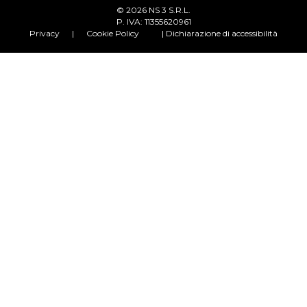
© 2026 NS 3 S.R.L.
P. IVA: 11355620961
Privacy
|
Cookie Policy
| Dichiarazione di accessibilità