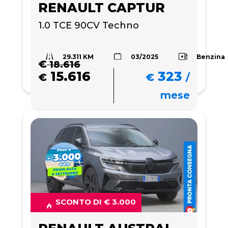
RENAULT CAPTUR
1.0 TCE 90CV Techno
29.311 KM
Benzina
03/2025
€
18.616
15.616
323
€
€
/
mese
SCONTO DI € 3.000