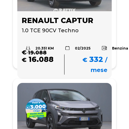
RENAULT CAPTUR
1.0 TCE 90CV Techno
20.351 KM
Benzina
02/2025
€
19.088
16.088
332
€
€
/
mese