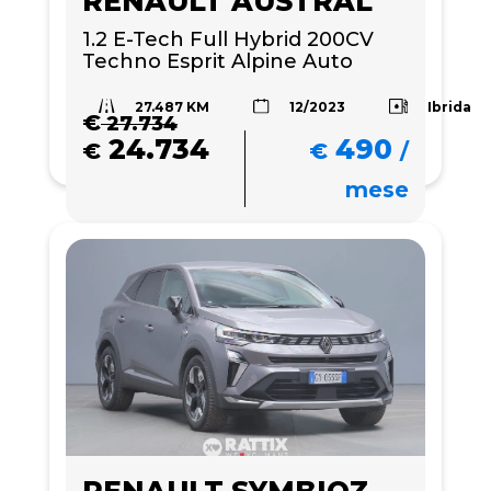
RENAULT AUSTRAL
1.2 E-Tech Full Hybrid 200CV 
Techno Esprit Alpine Auto
27.487 KM
Ibrida
12/2023
€
27.734
24.734
490
€
€
/
mese