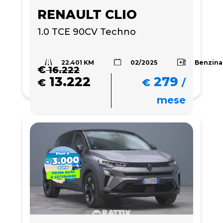
RENAULT CLIO
1.0 TCE 90CV Techno
22.401 KM
Benzina
02/2025
€
16.222
13.222
279
€
€
/
mese