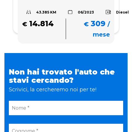
43.385 KM
Diesel
06/2023
14.814
309
€
€
/
mese
Non hai trovato l'auto che
stavi cercando?
Scrivici, la cercheremo noi per te!