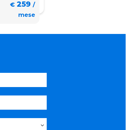
259
€
/
mese