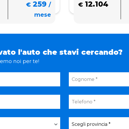
259
12.104
€
/
€
mese
vato l'auto che stavi cercando?
eremo noi per te!