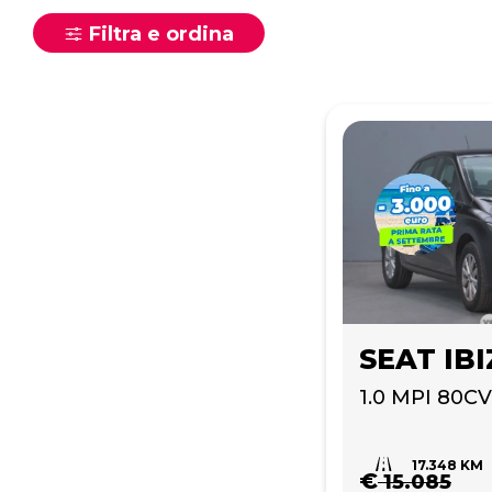
Filtra e ordina
SEAT IB
1.0 MPI 80CV
17.348 KM
€
15.085