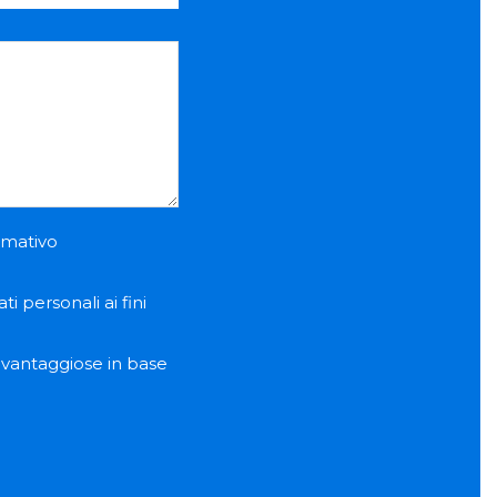
ormativo
i personali ai fini
e vantaggiose in base