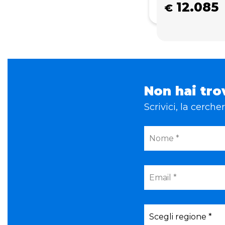
12.085
€
Non hai tro
Scrivici, la cerch