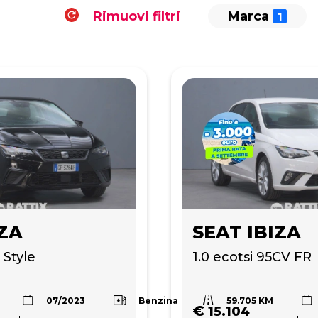
Rimuovi filtri
Marca
IZA
SEAT IBIZA
 Style
1.0 ecotsi 95CV FR
59.705 KM
Benzina
07/2023
€
15.104