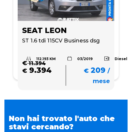
SEAT LEON
ST 1.6 tdi 115CV Business dsg
112.193 KM
Diesel
03/2019
€
11.394
9.394
209
€
€
/
mese
Non hai trovato l'auto che
stavi cercando?