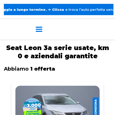
o a lungo termine.
➔
Clicca
e trova l’auto perfetta senza pens
Home
Seat
Leon 3a serie
Seat Leon 3a serie usate, km
0 e aziendali garantite
Abbiamo
1 offerta