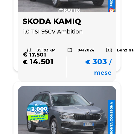
SKODA KAMIQ
1.0 TSI 95CV Ambition
35.193 KM
Benzina
04/2024
€
17.501
14.501
303
€
€
/
mese