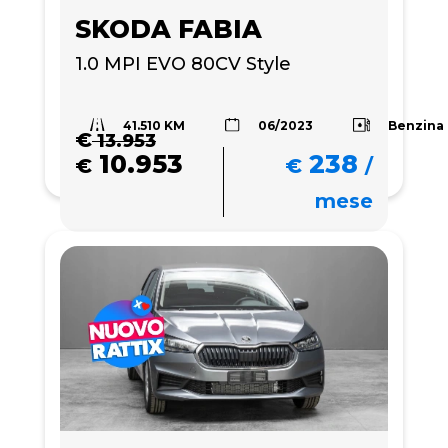
SKODA FABIA
1.0 MPI EVO 80CV Style
41.510 KM
Benzina
06/2023
€
13.953
10.953
238
€
€
/
mese