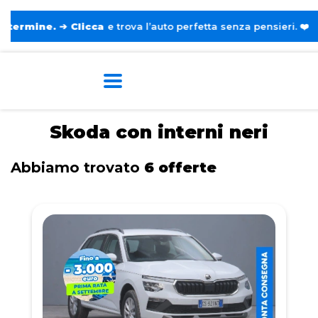
.
➔
Clicca
e trova l’auto perfetta senza pensieri. ❤️
Home
Tags
Skoda
Con interni neri
Skoda con interni neri
Abbiamo trovato
6 offerte