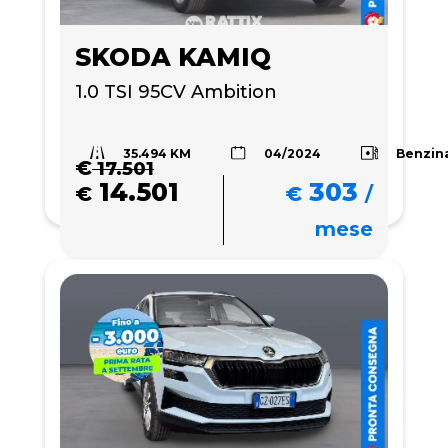
SKODA KAMIQ
1.0 TSI 95CV Ambition
35.494 KM
Benzin
04/2024
€
17.501
14.501
303
€
€
/
mese