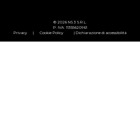
© 2026 NS 3 S.R.L.
P. IVA: 11355620961
Privacy
|
Cookie Policy
| Dichiarazione di accessibilità