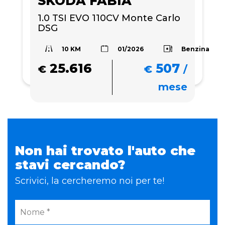
SKODA FABIA
1.0 TSI EVO 110CV Monte Carlo 
DSG
10 KM
Benzina
01/2026
25.616
507
€
€
/
mese
Non hai trovato l'auto che
stavi cercando?
Scrivici, la cercheremo noi per te!