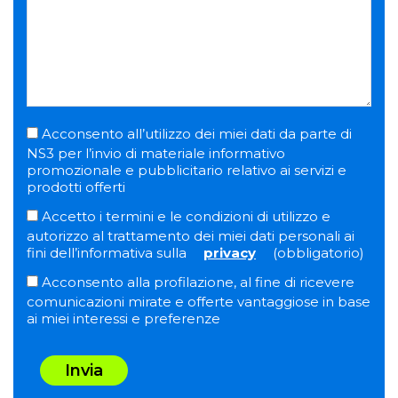
Acconsento all’utilizzo dei miei dati da parte di
NS3 per l’invio di materiale informativo
promozionale e pubblicitario relativo ai servizi e
prodotti offerti
Accetto i termini e le condizioni di utilizzo e
autorizzo al trattamento dei miei dati personali ai
fini dell’informativa sulla
privacy
(obbligatorio)
Acconsento alla profilazione, al fine di ricevere
comunicazioni mirate e offerte vantaggiose in base
ai miei interessi e preferenze
Invia