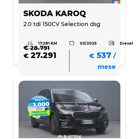
SKODA KAROQ
2.0 tdi 150CV Selection dsg
17.281 KM
Diesel
03/2025
€
28.791
27.291
537
€
€
/
mese