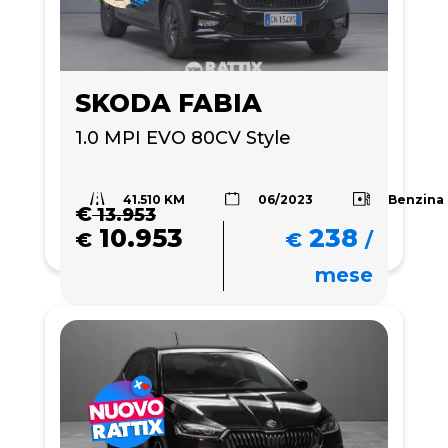
SKODA FABIA
1.0 MPI EVO 80CV Style
41.510 KM
Benzina
06/2023
€
13.953
10.953
238
€
€
/
mese