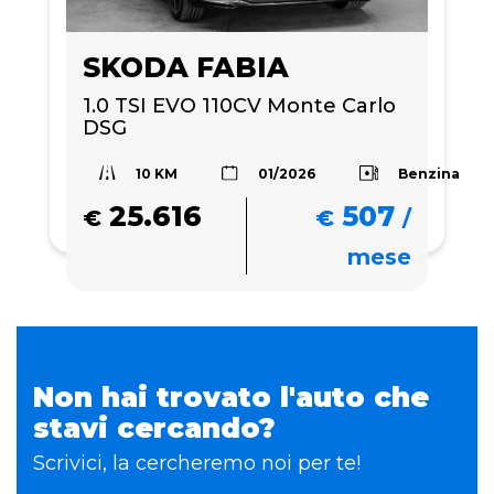
SKODA FABIA
1.0 TSI EVO 110CV Monte Carlo 
DSG
10 KM
Benzina
01/2026
25.616
507
€
€
/
mese
Non hai trovato l'auto che
stavi cercando?
Scrivici, la cercheremo noi per te!