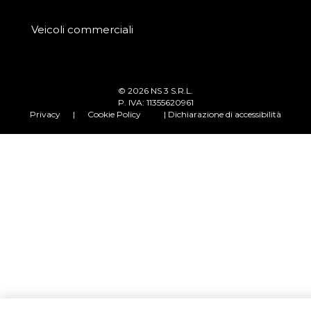
Veicoli commerciali
© 2026 NS 3 S.R.L.
P. IVA: 11355620961
Privacy
|
Cookie Policy
| Dichiarazione di accessibilità