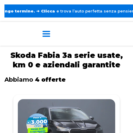
termine.
➔
Clicca
e trova l’auto perfetta senza pensieri. ❤️
Home
Skoda
Fabia 3a serie
Skoda Fabia 3a serie usate,
km 0 e aziendali garantite
Abbiamo
4 offerte