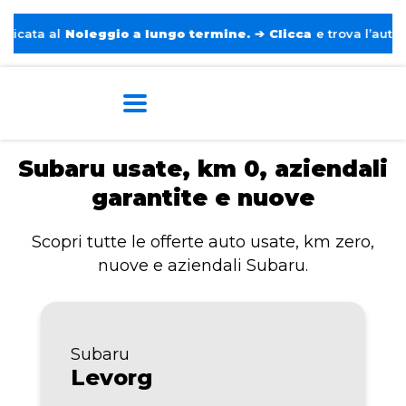
a al
Noleggio a lungo termine.
➔
Clicca
e trova l’auto perfet
Home
Subaru
Subaru usate, km 0, aziendali
garantite e nuove
Scopri tutte le offerte auto usate, km zero,
nuove e aziendali Subaru.
Subaru
Levorg