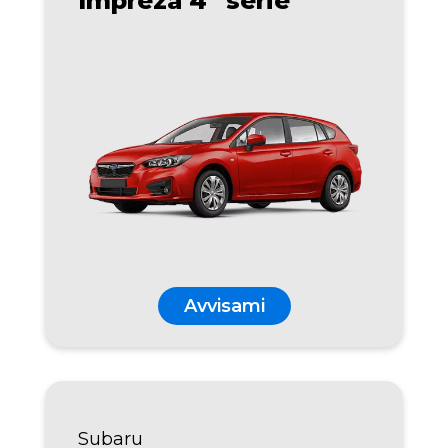
Impreza 4
serie
Avvisami
Subaru