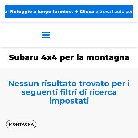
al
Noleggio a lungo termine.
➔
Clicca
e trova l’auto perfetta
Home
Tags
Subaru
4x4 per la montagna
Subaru 4x4 per la montagna
Nessun risultato trovato per i
seguenti filtri di ricerca
impostati
MONTAGNA