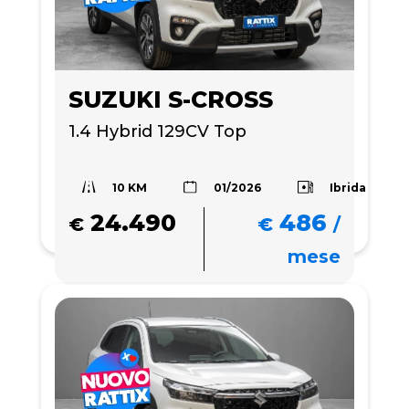
SUZUKI S-CROSS
1.4 Hybrid 129CV Top 
10 KM
Ibrida
01/2026
24.490
486
€
€
/
mese