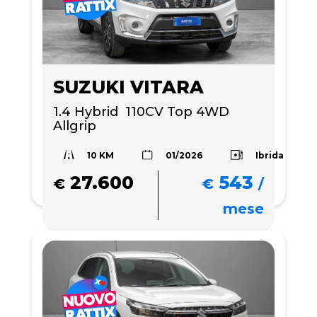
SUZUKI VITARA
1.4 Hybrid  110CV Top 4WD 
Allgrip
10 KM
Ibrida
01/2026
27.600
543
€
€
/
mese