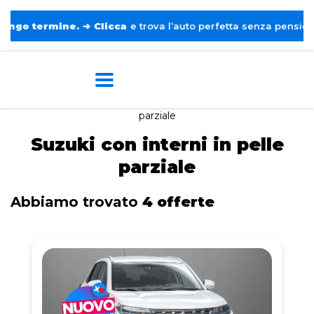
ermine.
➔
Clicca
e trova l’auto perfetta senza pensieri. ❤️
Home
Tags
Suzuki
Con interni in pelle
parziale
Suzuki con interni in pelle
parziale
Abbiamo trovato
4 offerte