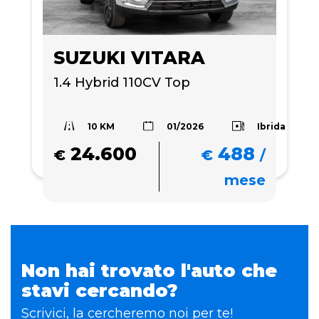
SUZUKI VITARA
1.4 Hybrid 110CV Top 
10 KM
Ibrida
01/2026
24.600
488
€
€
/
mese
Non hai trovato l'auto che
stavi cercando?
Scrivici, la cercheremo noi per te!