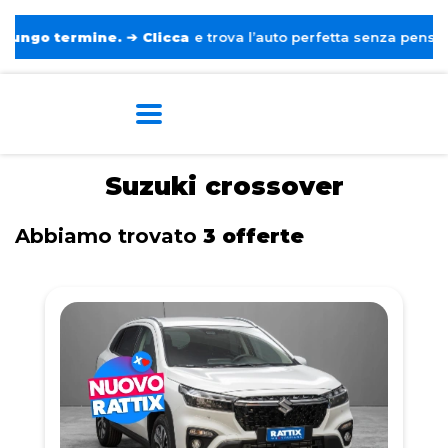
o termine.
➔
Clicca
e trova l’auto perfetta senza pensieri. ❤️
Home
Tags
Suzuki
Crossover
Suzuki crossover
Abbiamo trovato
3 offerte