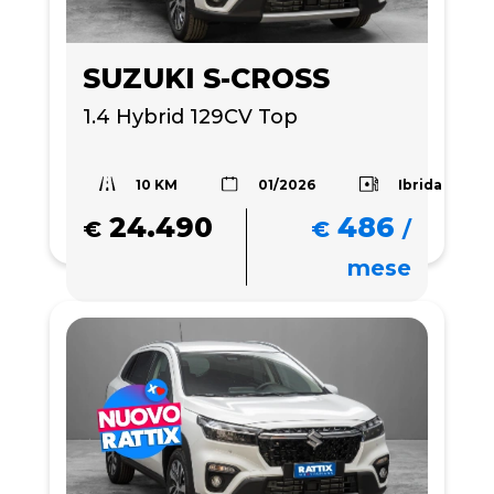
SUZUKI S-CROSS
1.4 Hybrid 129CV Top 
10 KM
Ibrida
01/2026
24.490
486
€
€
/
mese