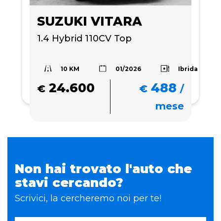
SUZUKI VITARA
1.4 Hybrid 110CV Top 
10 KM
Ibrida
01/2026
24.600
488
€
€
/
mese
Non hai trovato l'auto che
stavi cercando?
Scrivici, la cercheremo noi per te!