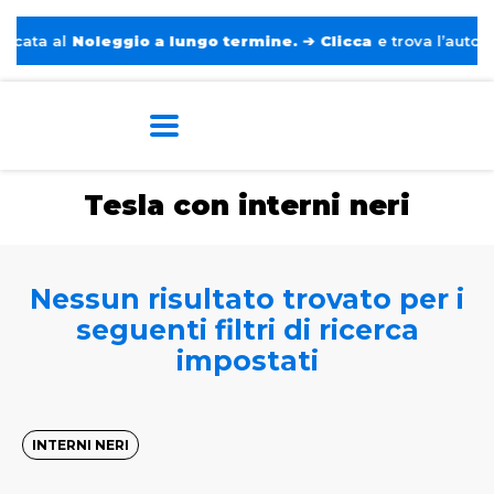
ata al
Noleggio a lungo termine.
➔
Clicca
e trova l’auto per
Home
Tags
Tesla
Con interni neri
Tesla con interni neri
Nessun risultato trovato per i
seguenti filtri di ricerca
impostati
INTERNI NERI