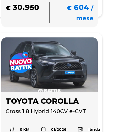
30.950
604
€
€
/
mese
TOYOTA COROLLA
Cross 1.8 Hybrid 140CV e-CVT
0 KM
Ibrida
01/2026