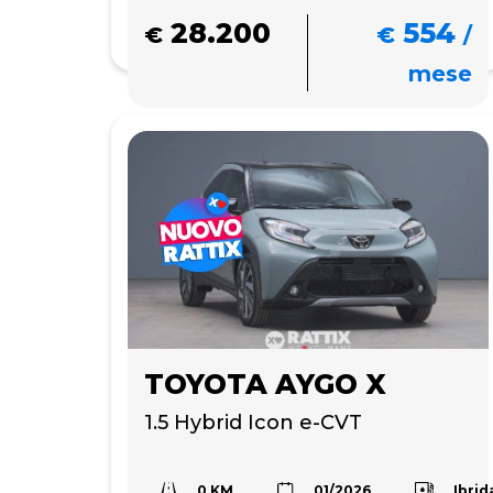
28.200
554
€
€
/
mese
TOYOTA AYGO X
1.5 Hybrid Icon e-CVT
0 KM
Ibrid
01/2026