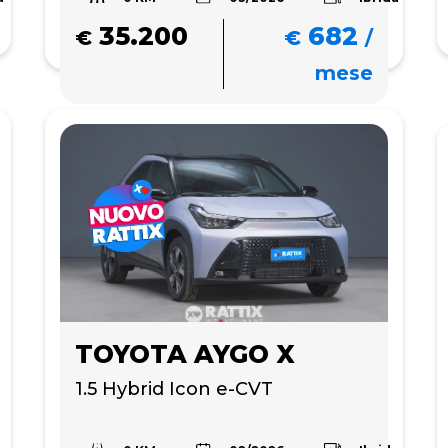
35.200
682
€
€
/
mese
TOYOTA AYGO X
1.5 Hybrid Icon e-CVT