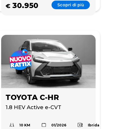
30.950
Scopri di più
€
TOYOTA C-HR
1.8 HEV Active e-CVT
10 KM
Ibrida
01/2026