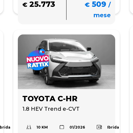
25.773
509
€
€
/
mese
TOYOTA C-HR
1.8 HEV Trend e-CVT
10 KM
Ibrida
Ibrida
01/2026