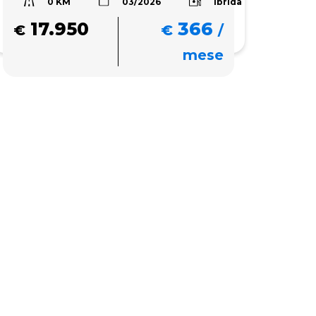
0 KM
Ibrida
03/2026
17.950
366
€
€
/
mese