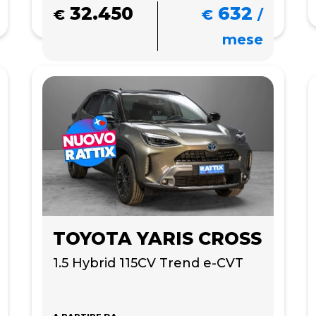
32.450
632
€
€
/
mese
TOYOTA YARIS CROSS
1.5 Hybrid 115CV Trend e-CVT