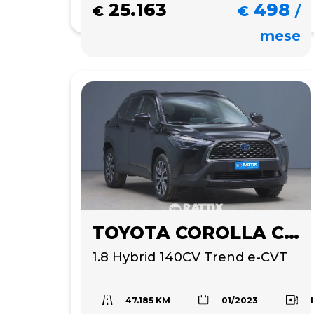
25.163
498
€
€
/
mese
TOYOTA COROLLA CROSS
1.8 Hybrid 140CV Trend e-CVT
47.185 KM
01/2023