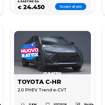
A PARTIRE DA
24.450
Scopri di più
€
TOYOTA C-HR
2.0 PHEV Trend e-CVT
0 KM
a
Ibrida
03/2026