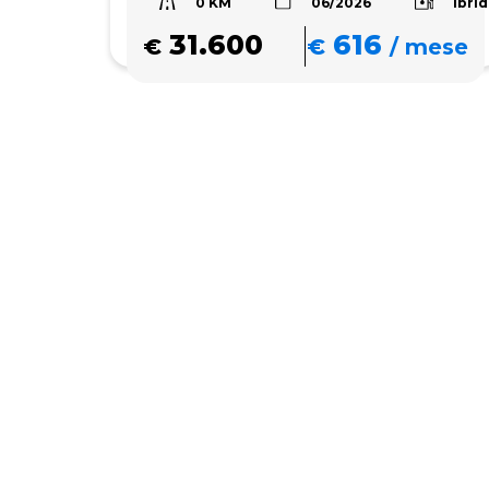
0 KM
Ibri
06/2026
31.600
616
€
€
/
mese