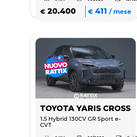
20.400
411
€
€
/
mese
TOYOTA YARIS CROSS
1.5 Hybrid 130CV GR Sport e-
CVT