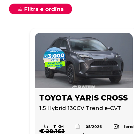
Filtra e ordina
TOYOTA YARIS CROSS
1.5 Hybrid 130CV Trend e-CVT
11 KM
Ibri
05/2026
€
28.163