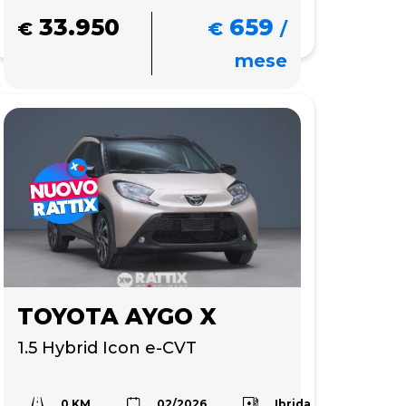
33.950
659
€
€
/
mese
TOYOTA AYGO X
1.5 Hybrid Icon e-CVT
0 KM
Ibrida
02/2026