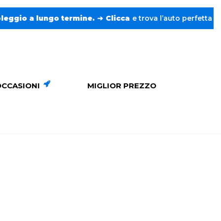
rmine.
➔
Clicca
e trova l’auto perfetta senza pensieri. ❤️
OCCASIONI
MIGLIOR PREZZO