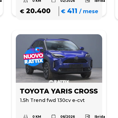
0 KM
da
Ibrida
02/2026
20.400
411
€
€
/
mese
TOYOTA YARIS CROSS
1.5h Trend fwd 130cv e-cvt
0 KM
Ibrida
06/2026