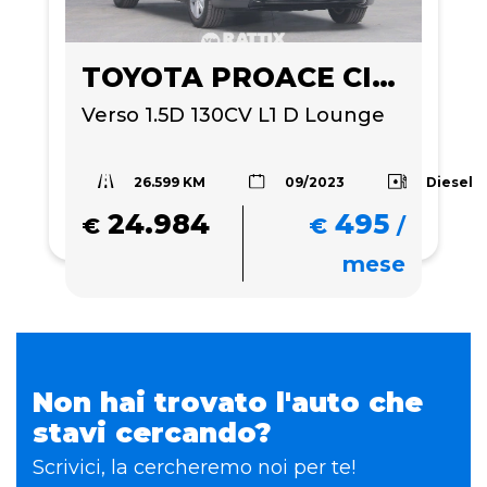
TOYOTA PROACE CITY
Verso 1.5D 130CV L1 D Lounge
26.599 KM
Diesel
09/2023
24.984
495
€
€
/
mese
Non hai trovato l'auto che
stavi cercando?
Scrivici, la cercheremo noi per te!