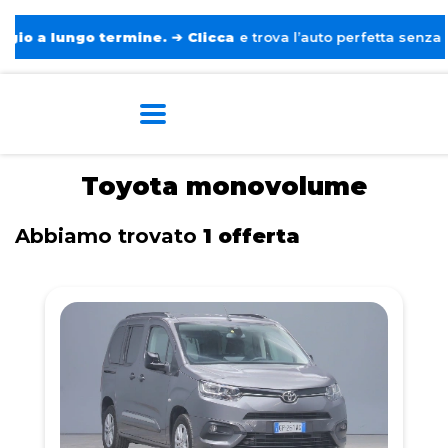
a lungo termine.
➔
Clicca
e trova l’auto perfetta senza pensie
Home
Tags
Toyota
Monovolume
Toyota monovolume
Abbiamo trovato
1 offerta