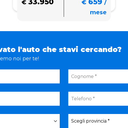
33.950
659
€
€
/
mese
vato l'auto che stavi cercando?
eremo noi per te!