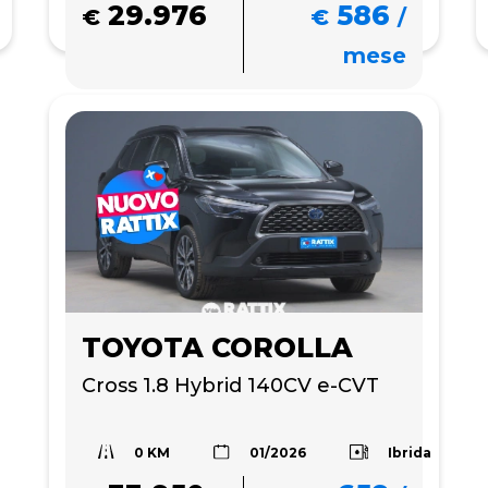
29.976
586
€
€
/
mese
TOYOTA COROLLA
Cross 1.8 Hybrid 140CV e-CVT
0 KM
Ibrida
01/2026