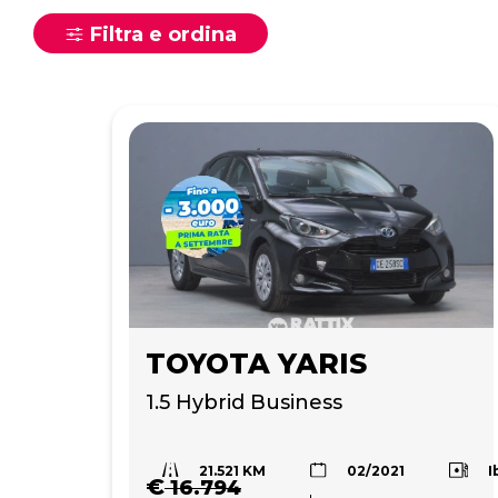
Filtra e ordina
TOYOTA YARIS
1.5 Hybrid Business
21.521 KM
I
02/2021
€
16.794