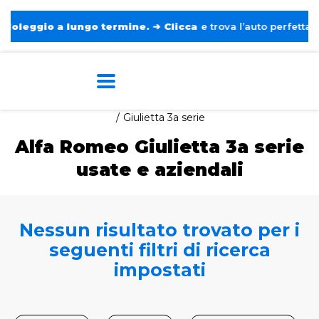
leggio a lungo termine.
➔
Clicca
e trova l’auto perfetta senz
Home
Auto usate e aziendali
Alfa Romeo
Giulietta 3a serie
Alfa Romeo Giulietta 3a serie
usate e aziendali
Nessun risultato trovato per i
seguenti filtri di ricerca
impostati