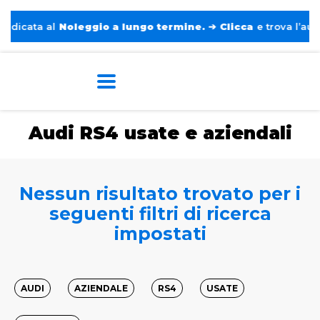
icata al
Noleggio a lungo termine.
➔
Clicca
e trova l’auto p
Home
Auto usate e aziendali
Audi
RS4
Audi RS4 usate e aziendali
Nessun risultato trovato per i
seguenti filtri di ricerca
impostati
AUDI
AZIENDALE
RS4
USATE