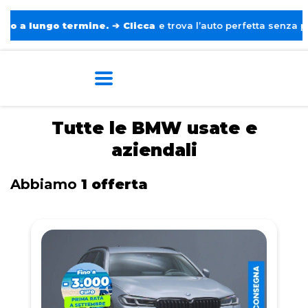
 lungo termine.
➔
Clicca
e trova l’auto perfetta senza pensier
Home
Auto usate e aziendali
BMW
Tutte le BMW usate e
aziendali
Abbiamo
1 offerta