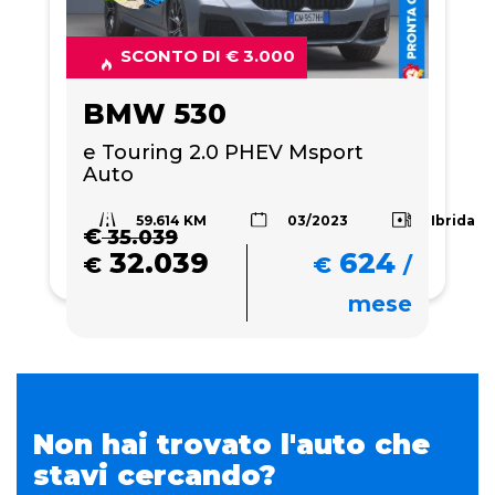
SCONTO DI € 3.000
BMW 530
e Touring 2.0 PHEV Msport 
Auto
59.614 KM
Ibrida
03/2023
€
35.039
32.039
624
€
€
/
mese
Non hai trovato l'auto che
stavi cercando?