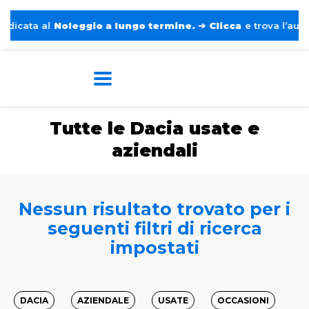
cata al
Noleggio a lungo termine.
➔
Clicca
e trova l’auto pe
Home
Auto usate e aziendali
Dacia
Tutte le Dacia usate e
aziendali
Nessun risultato trovato per i
seguenti filtri di ricerca
impostati
DACIA
AZIENDALE
USATE
OCCASIONI